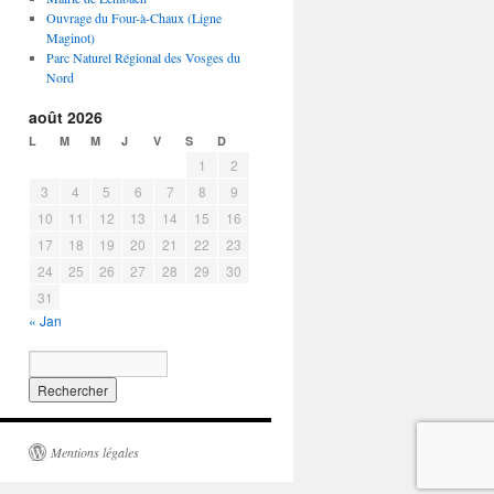
Ouvrage du Four-à-Chaux (Ligne
Maginot)
Parc Naturel Régional des Vosges du
Nord
août 2026
L
M
M
J
V
S
D
1
2
3
4
5
6
7
8
9
10
11
12
13
14
15
16
17
18
19
20
21
22
23
24
25
26
27
28
29
30
31
« Jan
Mentions légales