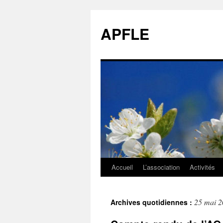
APFLE
Accueil
L’association
Activités
Aller
au
25 mai 
Archives quotidiennes :
contenu