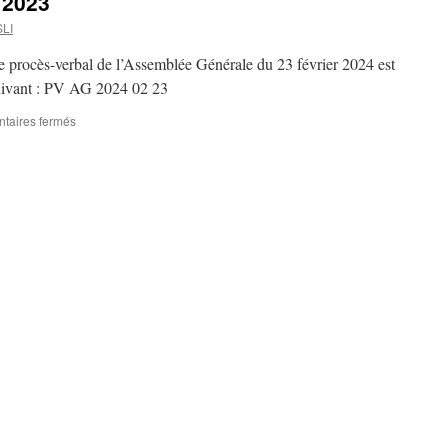
 2023
SLI
e procès-verbal de l’Assemblée Générale du 23 février 2024 est
 suivant : PV AG 2024 02 23
sur
taires fermés
Compte-
rendu
de
l’AG
2023