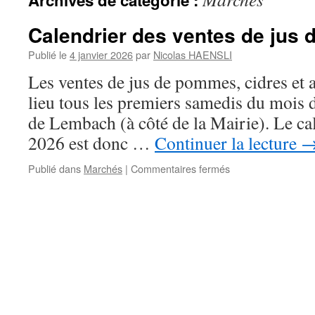
Archives de catégorie :
Calendrier des ventes de jus d
Publié le
4 janvier 2026
par
Nicolas HAENSLI
Les ventes de jus de pommes, cidres et a
lieu tous les premiers samedis du mois 
de Lembach (à côté de la Mairie). Le ca
2026 est donc …
Continuer la lecture
sur
Publié dans
Marchés
|
Commentaires fermés
Calendrier
des
ventes
de
jus
de
fruits
2026